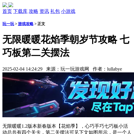
首页
下载库
攻略
资讯
礼包
小游戏
玩一玩
>
游戏攻略
>
正文
无限暖暖花焰季朝岁节攻略 七
巧板第二关摆法
2025-02-04 14:24:29 来源：玩一玩游戏网 作者：lullabye
无限暖暖1.2版本新春版本【花焰季】，心巧手巧七巧板小活
动总共有四个关卡，第二关摆法可见下文如图所示，是一个人