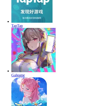
TapTap
Galgame