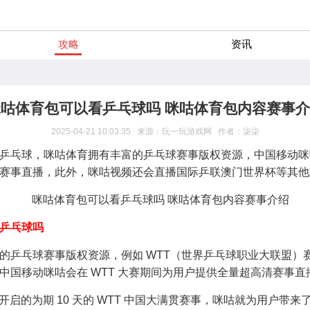
攻略
资讯
咕体育包可以看乒乓球吗 咪咕体育包内容赛事
2025-04-21 10:03:35 来源：玩一玩游戏网 作者：柒柒
乒乓球，咪咕体育拥有丰富的乒乓球赛事版权资源，中国移动咪咕
赛事直播，此外，咪咕视频还会直播国际乒联澳门世界杯等其他
乒乓球吗
的乒乓球赛事版权资源，例如 WTT（世界乒乓球职业大联盟）赛事
中国移动咪咕会在 WTT 大赛期间为用户提供全量超高清赛事直
6日开启的为期 10 天的 WTT 中国大满贯赛事，咪咕就为用户带