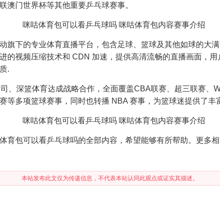
联澳门世界杯等其他重要乒乓球赛事。
动旗下的专业体育直播平台，包含足球、篮球及其他如球的大满
进的视频压缩技术和 CDN 加速，提供高清流畅的直播画面，
质.
公司、深篮体育达成战略合作，全面覆盖CBA联赛、超三联赛、W
赛等多项篮球赛事，同时也转播 NBA 赛事，为篮球迷提供了丰
体育包可以看乒乓球吗的全部内容，希望能够有所帮助。更多相
本站发布此文仅为传递信息，不代表本站认同此观点或证实其描述。