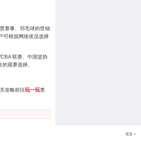
贯赛事、羽毛球的世锦
用户可根据网络状况选择
CBA 联赛、中国篮协
富的观赛选择。
关攻略前往
玩一玩
查
更多 >