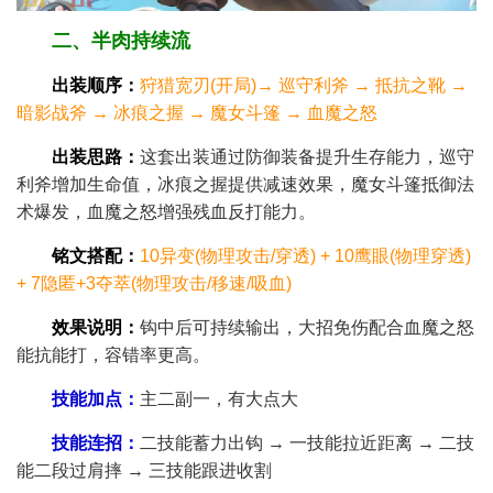
二、半肉持续流
出装顺序​：
狩猎宽刃(开局)→ 巡守利斧 → 抵抗之靴 →
暗影战斧 → 冰痕之握 → 魔女斗篷 → 血魔之怒
​出装思路​：
这套出装通过防御装备提升生存能力，巡守
利斧增加生命值，冰痕之握提供减速效果，魔女斗篷抵御法
术爆发，血魔之怒增强残血反打能力。
​铭文搭配​：
10异变(物理攻击/穿透) + 10鹰眼(物理穿透)
+ 7隐匿+3夺萃(物理攻击/移速/吸血)
效果说明：
钩中后可持续输出，大招免伤配合血魔之怒
能抗能打，容错率更高。
​技能加点​：
主二副一，有大点大
​技能连招​：
二技能蓄力出钩 → 一技能拉近距离 → 二技
能二段过肩摔 → 三技能跟进收割