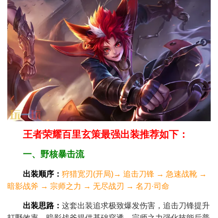
王者荣耀百里玄策最强出装推荐如下：
一、野核暴击流
​出装顺序​：
狩猎宽刃(开局)→ 追击刀锋 → 急速战靴 →
暗影战斧 → 宗师之力 → 无尽战刃 → 名刀·司命
​出装思路​：
这套出装追求极致爆发伤害，追击刀锋提升
打野效率，暗影战斧提供基础穿透，宗师之力强化技能后普