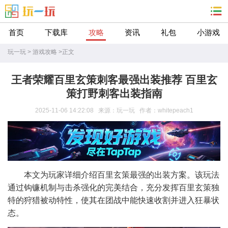
首页
下载库
攻略
资讯
礼包
小游戏
玩一玩
>
游戏攻略
>
正文
王者荣耀百里玄策刺客最强出装推荐 百里玄
策打野刺客出装指南
2025-11-06 14:22:08 来源：玩一玩 作者：whitepeach1
本文为玩家详细介绍百里玄策最强的出装方案。该玩法
通过钩镰机制与击杀强化的完美结合，充分发挥百里玄策独
特的狩猎被动特性，使其在团战中能快速收割并进入狂暴状
态。