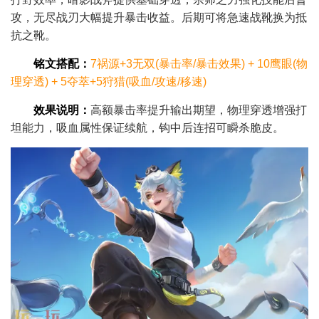
攻，无尽战刃大幅提升暴击收益。后期可将急速战靴换为抵
抗之靴。
​铭文搭配​：
7祸源+3无双(暴击率/暴击效果) + 10鹰眼(物
理穿透) + 5夺萃+5狩猎(吸血/攻速/移速)
效果说明：
高额暴击率提升输出期望，物理穿透增强打
坦能力，吸血属性保证续航，钩中后连招可瞬杀脆皮。