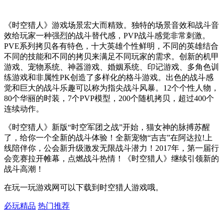
《时空猎人》游戏场景宏大而精致。独特的场景音效和战斗音
效给玩家一种强烈的战斗替代感，PVP战斗感觉非常刺激。
PVE系列拷贝各有特色，十大英雄个性鲜明，不同的英雄结合
不同的技能和不同的拷贝来满足不同玩家的需求。创新的机甲
游戏、宠物系统、神器游戏、婚姻系统、印记游戏、多角色训
练游戏和非属性PK创造了多样化的格斗游戏。出色的战斗感
觉和巨大的战斗乐趣可以称为指尖战斗风暴。12个个性人物，
80个华丽的时装，7个PVP模型，200个随机拷贝，超过400个
连续动作。
《时空猎人》新版“时空军团之战”开始，猫女神的脉搏苏醒
了，给你一个全新的战斗体验！全新宠物“吉吉”在阿达拉!上
线陪伴你，公会新升级激发无限战斗潜力！2017年，第一届行
会竞赛拉开帷幕，点燃战斗热情！《时空猎人》继续引领新的
战斗高潮！
在玩一玩游戏网可以下载到时空猎人游戏哦。
必玩精品
热门推荐