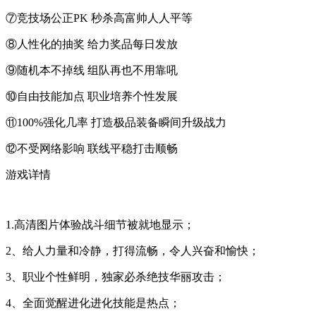
⑦竞技场公正PK 秒杀高富帅人人平等
⑧人性化的抽奖 给力奖品每日发放
⑨随机本不掉线 组队再也不用靠吼
⑩自由技能加点 职业培养个性发展
⑪100%强化几率 打造极品装备瞬间升级战力
⑫不受网络影响 联线平稳打击顺畅
游戏详情
1.高清图片体验战斗细节被就地显示；
2、给人力量和冷静，打得流畅，令人兴奋和愉快；
3、职业个性鲜明，独家必杀绝技华丽攻击；
4、全面觉醒进化进化技能是热点；