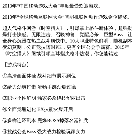
2013年“中国移动游戏大会”年度最受欢迎游戏。
2013年“全球移动互联网大会”智能机联网动作游戏金企鹅奖。
超人气格斗网游《时空猎人》，引爆掌上格斗新体验，超强劲
爆打击快感。无限连击、召唤神兽、觉醒必杀、巨型Boss，让
全身心沉浸在热血战斗爽快中。10大职业特色鲜明，随机副本
变幻莫测，公正竞技随时PK，更有全区公会争霸赛。2015年
《时空猎人》继续引领全球指尖格斗热潮，你怎能错过!
【游戏特点】
①高清画面体验 战斗细节展示到位
②给力劲爽打击 流畅手感劲爆过瘾
③职业个性鲜明 独家必杀绝技华丽出击
④全面觉醒进化 EX技能火爆开启
⑤多样连环副本 完爆BOSS掉落名器神兵
⑥挑战公会Boss 强大战力检验玩家实力