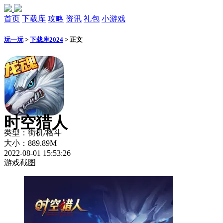
首页
下载库
攻略
资讯
礼包
小游戏
玩一玩
>
下载库2024
>
正文
时空猎人
类型：街机/格斗
大小：889.89M
2022-08-01 15:53:26
游戏截图