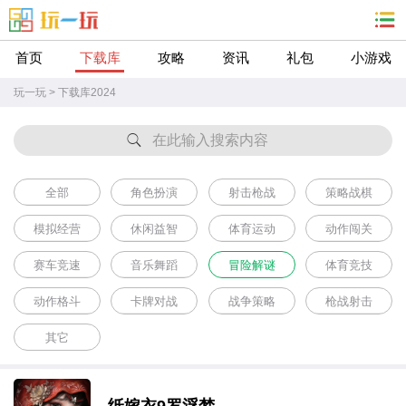
首页
下载库
攻略
资讯
礼包
小游戏
玩一玩
>
下载库2024
在此输入搜索内容
全部
角色扮演
射击枪战
策略战棋
模拟经营
休闲益智
体育运动
动作闯关
赛车竞速
音乐舞蹈
冒险解谜
体育竞技
动作格斗
卡牌对战
战争策略
枪战射击
其它
纸嫁衣9罗浮梦