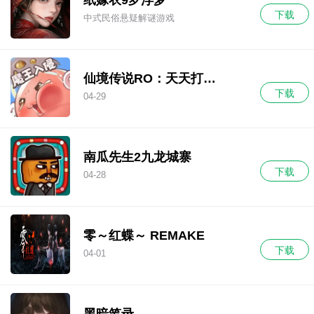
下载
中式民俗悬疑解谜游戏
仙境传说RO：天天打波
下载
利
04-29
南瓜先生2九龙城寨
下载
04-28
零～红蝶～ REMAKE
下载
04-01
黑暗笔录