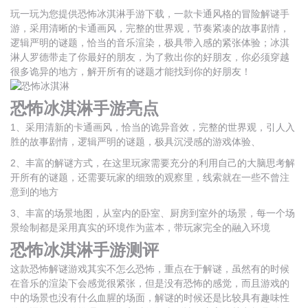
玩一玩为您提供恐怖冰淇淋手游下载，一款卡通风格的冒险解谜手
游，采用清晰的卡通画风，完整的世界观，节奏紧凑的故事剧情，
逻辑严明的谜题，恰当的音乐渲染，极具带入感的紧张体验；冰淇
淋人罗德带走了你最好的朋友，为了救出你的好朋友，你必须穿越
很多诡异的地方，解开所有的谜题才能找到你的好朋友！
恐怖冰淇淋手游亮点
1、采用清新的卡通画风，恰当的诡异音效，完整的世界观，引人入
胜的故事剧情，逻辑严明的谜题，极具沉浸感的游戏体验、
2、丰富的解谜方式，在这里玩家需要充分的利用自己的大脑思考解
开所有的谜题，还需要玩家的细致的观察里，线索就在一些不曾注
意到的地方
3、丰富的场景地图，从室内的卧室、厨房到室外的场景，每一个场
景绘制都是采用真实的环境作为蓝本，带玩家完全的融入环境
恐怖冰淇淋手游测评
这款恐怖解谜游戏其实不怎么恐怖，重点在于解谜，虽然有的时候
在音乐的渲染下会感觉很紧张，但是没有恐怖的感觉，而且游戏的
中的场景也没有什么血腥的场面，解谜的时候还是比较具有趣味性