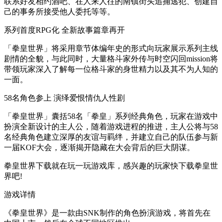
联系好友相约酒吧、在人来人往的南镇街头追捕逃犯、创建自
己的事务所接受他人委托等等。
系列首度RPG化 全新故事篇章再开
「拳皇世界」将采用章节体编年史的形式向玩家展示系列主线
剧情的全貌，与此同时，大量格斗家外传与时空闪回mission将
带领玩家深入了解每一位格斗家的身世精力以及其不为人知的
一面。
58名角色参上 演绎爱恨情仇人性剧
「拳皇世界」囊括58名「拳皇」系列经典角色，玩家在游戏中
扮演全新设计的主人公，随着游戏进程的推进，主人公将与58
名经典角色建立深厚的友谊与羁绊，并建立自己的队伍参与新
一届KOF大会，逐渐揭开隐藏在大会背后的巨大阴谋。
拳皇世界下载就在玩一玩游戏库，感兴趣的玩家快下载拳皇世
界吧!
游戏详情
《拳皇世界》是一款由SNK制作的角色扮演游戏，将首先在