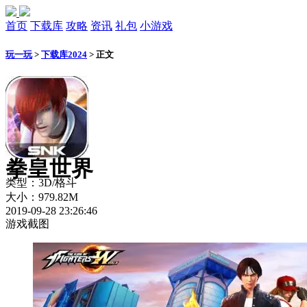
首页
下载库
攻略
资讯
礼包
小游戏
玩一玩
>
下载库2024
>
正文
拳皇世界
类型：3D/格斗
大小：979.82M
2019-09-28 23:26:46
游戏截图